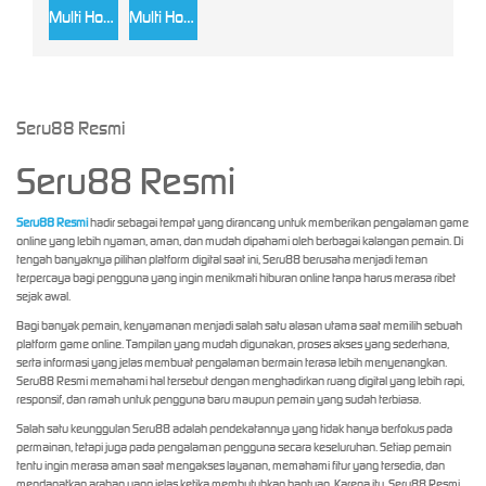
Multi Hot 5 Wild
Multi Hot Wild Ways
Seru88 Resmi
Seru88 Resmi
Seru88 Resmi
hadir sebagai tempat yang dirancang untuk memberikan pengalaman game
online yang lebih nyaman, aman, dan mudah dipahami oleh berbagai kalangan pemain. Di
tengah banyaknya pilihan platform digital saat ini, Seru88 berusaha menjadi teman
terpercaya bagi pengguna yang ingin menikmati hiburan online tanpa harus merasa ribet
sejak awal.
Bagi banyak pemain, kenyamanan menjadi salah satu alasan utama saat memilih sebuah
platform game online. Tampilan yang mudah digunakan, proses akses yang sederhana,
serta informasi yang jelas membuat pengalaman bermain terasa lebih menyenangkan.
Seru88 Resmi memahami hal tersebut dengan menghadirkan ruang digital yang lebih rapi,
responsif, dan ramah untuk pengguna baru maupun pemain yang sudah terbiasa.
Salah satu keunggulan Seru88 adalah pendekatannya yang tidak hanya berfokus pada
permainan, tetapi juga pada pengalaman pengguna secara keseluruhan. Setiap pemain
tentu ingin merasa aman saat mengakses layanan, memahami fitur yang tersedia, dan
mendapatkan arahan yang jelas ketika membutuhkan bantuan. Karena itu, Seru88 Resmi