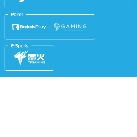
Poker
E-Sports