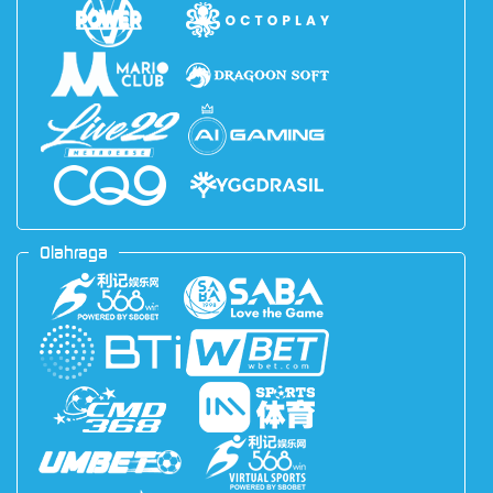
Olahraga