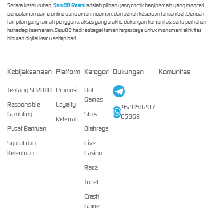
Secara keseluruhan,
Seru88 Resmi
adalah pilihan yang cocok bagi pemain yang mencari
pengalaman game online yang aman, nyaman, dan penuh keseruan tanpa ribet. Dengan
tampilan yang ramah pengguna, akses yang praktis, dukungan komunitas, serta perhatian
terhadap keamanan, Seru88 hadir sebagai teman terpercaya untuk menemani aktivitas
hiburan digital kamu setiap hari.
Kebijaksanaan
Platform
Kategori
Dukungan
Komunitas
Tentang SERU88
Promosi
Hot
Games
Responsible
Loyalty
+62858207
Gambling
Slots
65968
Referral
Pusat Bantuan
Olahraga
Syarat dan
Live
Ketentuan
Casino
Race
Togel
Crash
Game