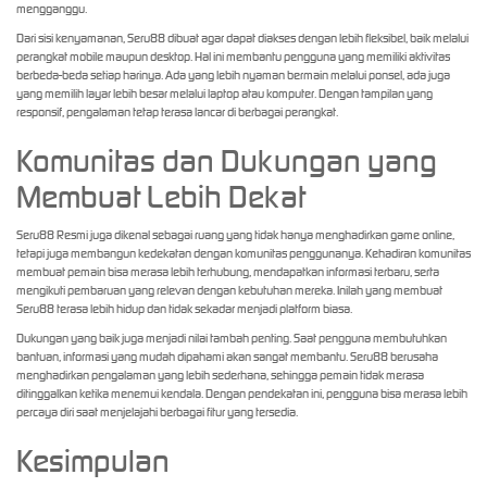
mengganggu.
Dari sisi kenyamanan, Seru88 dibuat agar dapat diakses dengan lebih fleksibel, baik melalui
perangkat mobile maupun desktop. Hal ini membantu pengguna yang memiliki aktivitas
berbeda-beda setiap harinya. Ada yang lebih nyaman bermain melalui ponsel, ada juga
yang memilih layar lebih besar melalui laptop atau komputer. Dengan tampilan yang
responsif, pengalaman tetap terasa lancar di berbagai perangkat.
Komunitas dan Dukungan yang
Membuat Lebih Dekat
Seru88 Resmi juga dikenal sebagai ruang yang tidak hanya menghadirkan game online,
tetapi juga membangun kedekatan dengan komunitas penggunanya. Kehadiran komunitas
membuat pemain bisa merasa lebih terhubung, mendapatkan informasi terbaru, serta
mengikuti pembaruan yang relevan dengan kebutuhan mereka. Inilah yang membuat
Seru88 terasa lebih hidup dan tidak sekadar menjadi platform biasa.
Dukungan yang baik juga menjadi nilai tambah penting. Saat pengguna membutuhkan
bantuan, informasi yang mudah dipahami akan sangat membantu. Seru88 berusaha
menghadirkan pengalaman yang lebih sederhana, sehingga pemain tidak merasa
ditinggalkan ketika menemui kendala. Dengan pendekatan ini, pengguna bisa merasa lebih
percaya diri saat menjelajahi berbagai fitur yang tersedia.
Kesimpulan