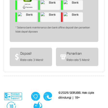
* Selama bank maintenance dan bank offline deposit dan penarikan
tidak dapat diproses
Deposit
Penarikan
Rata-rata 3 Menit
Rata-rata 5 Menit
Tanggung Jawab
Browser Yang
Bermain
Didukung
©2026 SERU88. Hak cipta
dilindungi | 18+