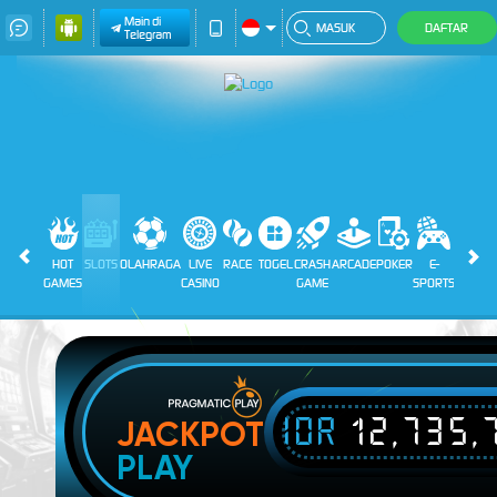
Main di
MASUK
DAFTAR
Telegram
HOT
SLOTS
OLAHRAGA
LIVE
RACE
TOGEL
CRASH
ARCADE
POKER
E-
PROMO
GAMES
CASINO
GAME
SPORTS
IDR
12,735,
JACKPOT
PLAY