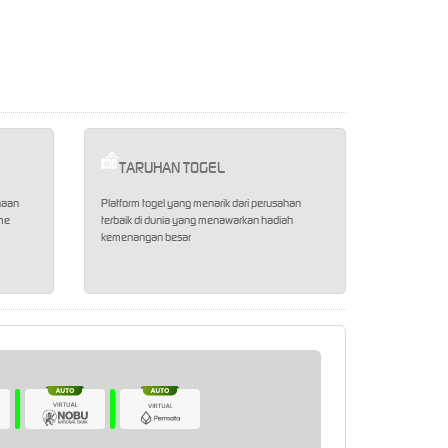
TARUHAN TOGEL
haan
Platform togel yang menarik dari perusahan
ame
terbaik di dunia yang menawarkan hadiah
kemenangan besar