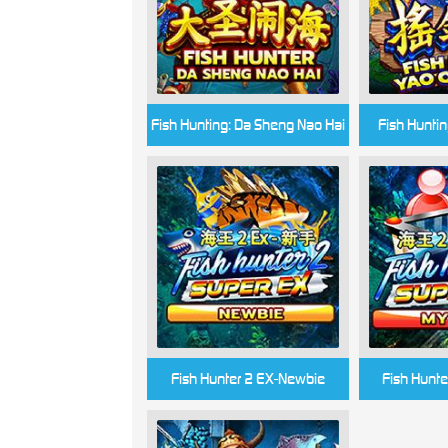
Fish Hunting: Da Sheng Nao Hai
Fish Huntin
Fish Hunter 2 EX-Newbie
Fish Hunte