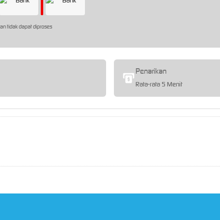
an tidak dapat diproses
Penarikan
Rata-rata 5 Menit