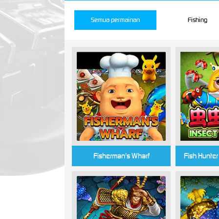
Semua permainan
Fishing
Fisherman's Wharf
Fish Hunter