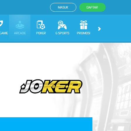
MASUK
DAFTAR
 GAME
ARCADE
POKER
E-SPORTS
PROMOSI