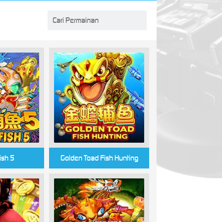
ish 5
Golden Toad Fish Hunting