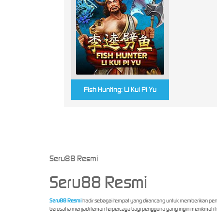
Fish Hunting: Li Kui Pi Yu
Seru88 Resmi
Seru88 Resmi
Seru88 Resmi
hadir sebagai tempat yang dirancang untuk memberikan peng
berusaha menjadi teman terpercaya bagi pengguna yang ingin menikmati hib