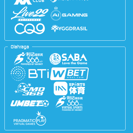
Olahraga