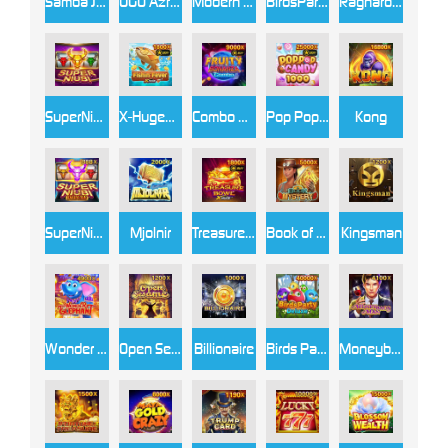
Samba Jewel
UGO Aztec Gold
Modern Gods
BirdsParty
Ragnarok : Thor VS Loki
SuperNiubi
X-Huge_Fishin' Fever X-Huge
Combo Fruity Bonanza Combo
Pop Pop Candy 1000
Kong
SuperNiubiDeluxe
Mjolnir
TreasureBowl
Book of Mystery
Kingsman
Wonder Elephant
Open Sesame
Billionaire
Birds Party Deluxe
Moneybags Man