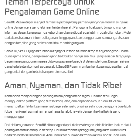
Teman Terpercaya untuk
Pengalaman Game Online
Seru88 Resmi dapat menjadi teman terpercaya bagi pemain yang ingin menikmati game
online dengan cara yang lebih santai dan terarah. Pengguna tidak perlu bingung mencari
informasi dasar, karena semua kebutuhan utama dibuat agar lebih mudah ditemukan. Mulai
dari akses halaman, informasi layanan, hingga panduan penggunaan, semuanya disusun
dengan tampilan yang praktis dan tidak membingungkan.
Selain itu, Seru88 juga berusaha menjaga suasana bermain tetap menyenangkan. Dalam
dunia game online, pengalaman yang baik bukan hanya soal fitur yang tersedia, tetapi juga
bagaimana pengguna merasa didukung selama berada di dalam platform. Dengan sistem
yang tertata dan komunitas yang aktif, Seru88 Resmi memberikan kesan sebagai tempat
yang dekat dengan kebutuhan pemain masa kini.
Aman, Nyaman, dan Tidak Ribet
Keamanan menjadi bagian penting dalam pengalaman digital. Pemain tentu ingin
menggunakan platform yang terasa stabil, jelas, dan dapat dipercaya. Seru88 Resmi
menempatkan faktor keamanan sebagai salah satu prioritas, sehingga pengguna bisa lebih
fokus menikmati permainan tanpa harus terlalu khawatir dengan hal-hal teknis yang
mengganggu.
Dari sisi kenyamanan, Seru88 dibuat agar dapat diakses dengan lebih fleksibel, baik melalui
perangkat mobile maupun desktop. Hal ini membantu pengguna yang memiliki aktivitas
berbeda-beda setiap harinya. Ada yang lebih nyaman bermain melalui ponsel, ada juga