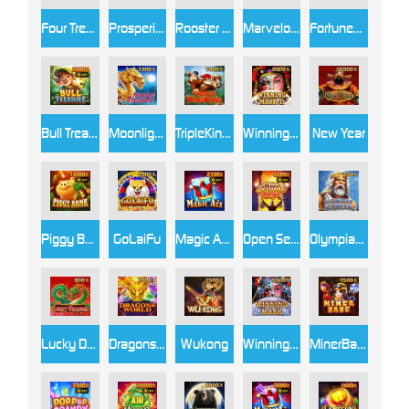
Four Treasures
Prosperity Tiger
Rooster In Love
MarvelousIV
FortuneHorse
Bull Treasure
Moonlight Treasure
TripleKingKong
Winning Mask II
New Year
Piggy Bank
GoLaiFu
Magic Ace
Open Sesame Mega
Olympian Temple
Lucky Dragons
DragonsWorld
Wukong
Winning Mask
MinerBabe