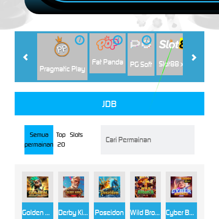
i
i
i
i
i
Facha
Fat Panda
Slot88 x PP
PG Soft
Pragmatic Play
JDB
Semua
Top
Slots
permainan
20
Golden Hoof Quest
Derby King
Poseidon
Wild Bronco
Cyber Bounty 4096