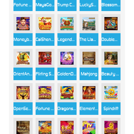
Fortune Treasure
MayaGoldCrazy
Trump Card
LuckySeven
Blossom of Wealth
Moneybags Man 2
CaiShen Coming
Legendary5
The Llama Adventure
DoubleWilds
OrientAnimals
Flirting Scholar Tang
GoldenDisco
Mahjong
Beauty And The Kingdom
OpenSesameII
Fortune Neko
DragonsGate
Elemental Link Fire
Spindrift