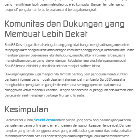
yang memilih layar lebih besar melalui laptop atau komputer. Dengan tampilan yang
responsif, pengalaman tetap terasa lancar di berbagai perangkat.
Komunitas dan Dukungan yang
Membuat Lebih Dekat
Seru88 Resmi juga dikenal sebagai ruang yang tidak hanya menghadirkan game online,
tetapi juga membangun kedekatan dengan komunitas penggunanya. Kehadiran komunitas
membuat pemain bisa merasa lebih terhubung, mendapatkan informasi terbaru, serta
mengikuti pembaruan yang relevan dengan kebutuhan mereka. Inilah yang membuat
Seru88 terasa lebih hidup dan tidak sekadar menjadi platform biasa.
Dukungan yang baik juga menjadi nilai tambah penting. Saat pengguna membutuhkan
bantuan, informasi yang mudah dipahami akan sangat membantu. Seru88 berusaha
menghadirkan pengalaman yang lebih sederhana, sehingga pemain tidak merasa
ditinggalkan ketika menemui kendala. Dengan pendekatan ini, pengguna bisa merasa lebih
percaya diri saat menjelajahi berbagai fitur yang tersedia.
Kesimpulan
Secara keseluruhan,
Seru88 Resmi
adalah pilihan yang cocok bagi pemain yang mencari
pengalaman game online yang aman, nyaman, dan penuh keseruan tanpa ribet. Dengan
tampilan yang ramah pengguna, akses yang praktis, dukungan komunitas, serta perhatian
terhadap keamanan, Seru88 hadir sebagai teman terpercaya untuk menemani aktivitas