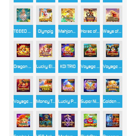
TEEED UP!
Olympig
Mahjong Wins
Horse of Bounty
Ways of the Holy Horse
Dragon Soar
Lucky Elephant X-Huge
KOI TRIO
Voyage of Blast Raider X-Lock
Voyage of Cryo Gunner X-Lock
Voyage of Daring Queen X-Lock
Money Tree - Hyper Wild
Lucky Pearl
Super Niubi Fortune X-Huge
Golden Goal