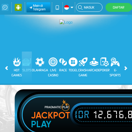
Main di
MASUK
DAFTAR
Telegram
HOT
SLOTS
OLAHRAGA
LIVE
RACE
TOGEL
CRASH
ARCADE
POKER
E-
PROMO
GAMES
CASINO
GAME
SPORTS
IDR
12,676,
JACKPOT
PLAY