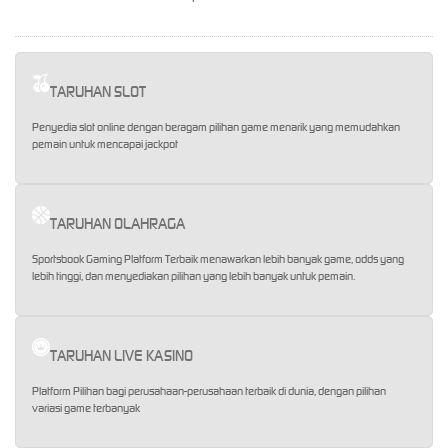
TARUHAN SLOT
Penyedia slot online dengan beragam pilihan game menarik yang memudahkan
pemain untuk mencapai jackpot
TARUHAN OLAHRAGA
Sportsbook Gaming Platform Terbaik menawarkan lebih banyak game, odds yang
lebih tinggi, dan menyediakan pilihan yang lebih banyak untuk pemain.
TARUHAN LIVE KASINO
Platform Pilihan bagi perusahaan-perusahaan terbaik di dunia, dengan pilihan
variasi game terbanyak