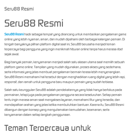
Seru88 Resmi
Seru88 Resmi
Seru88 Resmi
hadir sebagai tempat yang dirancang untuk memberikan pengalaman game
online yang lebih nyaman, aman, dan mudah dipahami oleh berbagai kalangan pemain. Di
tengah banyaknya pilihan platform digital saat ini, Seru88 berusaha menjadi teman
terpercaya bagi pengguna yang ingin menikmati hiburan online tanpa harus merasa ribet
sejak awal.
Bagi banyak pemain, kenyamanan menjadi salah satu alasan utama saat memilih sebuah
platform game online. Tampilan yang mudah digunakan, proses akses yang sederhana,
serta informasi yang jelas membuat pengalaman bermain terasa lebih menyenangkan.
Seru88 Resmi memahami hal tersebut dengan menghadirkan ruang digital yang lebih rapi,
responsif, dan ramah untuk pengguna baru maupun pemain yang sudah terbiasa.
Salah satu keunggulan Seru88 adalah pendekatannya yang tidak hanya berfokus pada
permainan, tetapi juga pada pengalaman pengguna secara keseluruhan. Setiap pemain
tentu ingin merasa aman saat mengakses layanan, memahami fitur yang tersedia, dan
mendapatkan arahan yang jelas ketika membutuhkan bantuan. Karena itu, Seru88 Resmi
dibangun dengan konsep yang mengutamakan kemudahan, keamanan, serta
kenyamanan dalam setiap langkah penggunaan.
Teman Terpercaya untuk