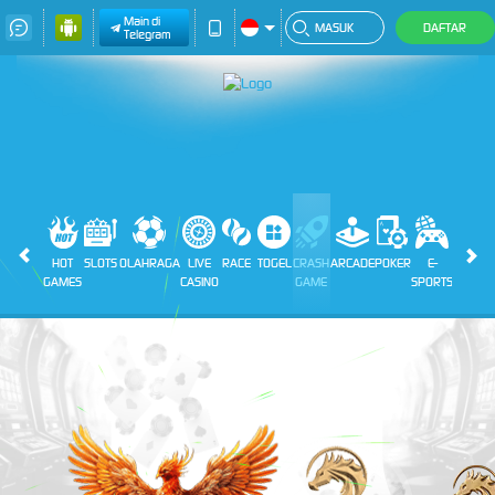
Main di
MASUK
DAFTAR
Telegram
HOT
SLOTS
OLAHRAGA
LIVE
RACE
TOGEL
CRASH
ARCADE
POKER
E-
PROMO
GAMES
CASINO
GAME
SPORTS