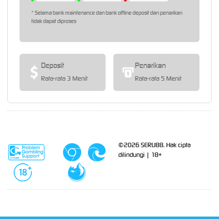
* Selama bank maintenance dan bank offline deposit dan penarikan
tidak dapat diproses
Deposit
Penarikan
Rata-rata 3 Menit
Rata-rata 5 Menit
Tanggung Jawab
Browser Yang
Bermain
Didukung
©2026 SERU88. Hak cipta
dilindungi | 18+