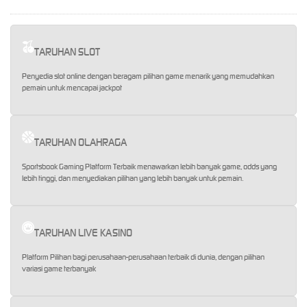
TARUHAN SLOT
Penyedia slot online dengan beragam pilihan game menarik yang memudahkan
pemain untuk mencapai jackpot
TARUHAN OLAHRAGA
Sportsbook Gaming Platform Terbaik menawarkan lebih banyak game, odds yang
lebih tinggi, dan menyediakan pilihan yang lebih banyak untuk pemain.
TARUHAN LIVE KASINO
Platform Pilihan bagi perusahaan-perusahaan terbaik di dunia, dengan pilihan
variasi game terbanyak