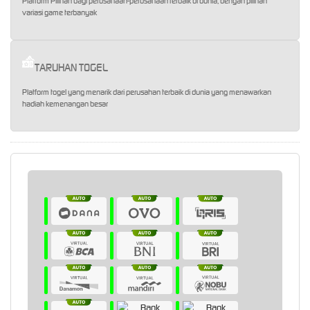
Platform Pilihan bagi perusahaan-perusahaan terbaik di dunia, dengan pilihan
variasi game terbanyak
TARUHAN TOGEL
Platform togel yang menarik dari perusahan terbaik di dunia yang menawarkan
hadiah kemenangan besar