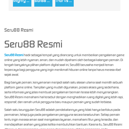
Mighty Hercules
Slot88 Wisdom of Athena 1000
Thor vs Hercules
Seru88 Resmi
Seru88 Resmi
Seru88 Resmi
hadir sebagai tempat yang dirancang untuk memberikan pengalaman game
online yang lebih nyaman, aman, dan mudah dipahami oleh berbagai kalangan pemain. Di
tengah banyaknya pilihan platform digital saat ini, Seru88 berusaha menjadi teman
terpercaya bagi pengguna yang ingin menikmati hiburan online tanpa harus merasa ribet
sejak awal.
Bagi banyak pemain, kenyamanan menjadi salah satu alasan utama saat memilih sebuah
platform game online. Tampilan yang mudah digunakan, proses akses yang sederhana,
serta informasi yang jelas membuat pengalaman bermain terasa lebih menyenangkan.
Seru88 Resmi memahami hal tersebut dengan menghadirkan ruang digital yang lebih rapi,
responsif, dan ramah untuk pengguna baru maupun pemain yang sudah terbiasa.
Salah satu keunggulan Seru88 adalah pendekatannya yang tidak hanya berfokus pada
permainan, tetapi juga pada pengalaman pengguna secara keseluruhan. Setiap pemain
tentu ingin merasa aman saat mengakses layanan, memahami fitur yang tersedia, dan
mendapatkan arahan yang jelas ketika membutuhkan bantuan. Karena itu, Seru88 Resmi