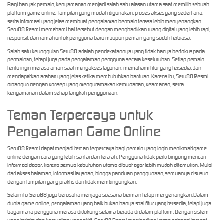
Bagi banyak pemain, kenyamanan menjadi salah satu alasan utama saat memilih sebuah
platform game online. Tampilan yang mudah digunakan, proses akses yang sederhana,
serta informasi yang jelas membuat pengalaman bermain terasa lebih menyenangkan.
Seru88 Resmi memahami hal tersebut dengan menghadirkan ruang digital yang lebih rapi,
responsif, dan ramah untuk pengguna baru maupun pemain yang sudah terbiasa.
Salah satu keunggulan Seru88 adalah pendekatannya yang tidak hanya berfokus pada
permainan, tetapi juga pada pengalaman pengguna secara keseluruhan. Setiap pemain
tentu ingin merasa aman saat mengakses layanan, memahami fitur yang tersedia, dan
mendapatkan arahan yang jelas ketika membutuhkan bantuan. Karena itu, Seru88 Resmi
dibangun dengan konsep yang mengutamakan kemudahan, keamanan, serta
kenyamanan dalam setiap langkah penggunaan.
Teman Terpercaya untuk
Pengalaman Game Online
Seru88 Resmi dapat menjadi teman terpercaya bagi pemain yang ingin menikmati game
online dengan cara yang lebih santai dan terarah. Pengguna tidak perlu bingung mencari
informasi dasar, karena semua kebutuhan utama dibuat agar lebih mudah ditemukan. Mulai
dari akses halaman, informasi layanan, hingga panduan penggunaan, semuanya disusun
dengan tampilan yang praktis dan tidak membingungkan.
Selain itu, Seru88 juga berusaha menjaga suasana bermain tetap menyenangkan. Dalam
dunia game online, pengalaman yang baik bukan hanya soal fitur yang tersedia, tetapi juga
bagaimana pengguna merasa didukung selama berada di dalam platform. Dengan sistem
yang tertata dan komunitas yang aktif, Seru88 Resmi memberikan kesan sebagai tempat