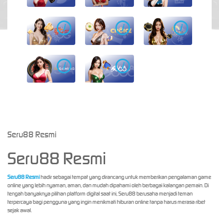
i
i
i
i
i
Seru88 Resmi
Seru88 Resmi
Seru88 Resmi
hadir sebagai tempat yang dirancang untuk memberikan pengalaman game
online yang lebih nyaman, aman, dan mudah dipahami oleh berbagai kalangan pemain. Di
tengah banyaknya pilihan platform digital saat ini, Seru88 berusaha menjadi teman
terpercaya bagi pengguna yang ingin menikmati hiburan online tanpa harus merasa ribet
sejak awal.