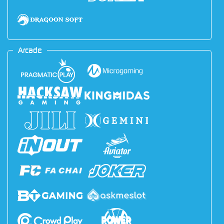
Arcade