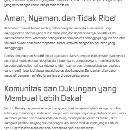
yang dekat dengan kebutuhan pemain masa kini.
Aman, Nyaman, dan Tidak Ribet
Keamanan menjadi bagian penting dalam pengalaman digital. Pemain tentu ingin
menggunakan platform yang terasa stabil, jelas, dan dapat dipercaya. Seru88 Resmi
menempatkan faktor keamanan sebagai salah satu prioritas, sehingga pengguna bisa lebih
fokus menikmati permainan tanpa harus terlalu khawatir dengan hal-hal teknis yang
mengganggu.
Dari sisi kenyamanan, Seru88 dibuat agar dapat diakses dengan lebih fleksibel, baik melalui
perangkat mobile maupun desktop. Hal ini membantu pengguna yang memiliki aktivitas
berbeda-beda setiap harinya. Ada yang lebih nyaman bermain melalui ponsel, ada juga
yang memilih layar lebih besar melalui laptop atau komputer. Dengan tampilan yang
responsif, pengalaman tetap terasa lancar di berbagai perangkat.
Komunitas dan Dukungan yang
Membuat Lebih Dekat
Seru88 Resmi juga dikenal sebagai ruang yang tidak hanya menghadirkan game online,
tetapi juga membangun kedekatan dengan komunitas penggunanya. Kehadiran komunitas
membuat pemain bisa merasa lebih terhubung, mendapatkan informasi terbaru, serta
mengikuti pembaruan yang relevan dengan kebutuhan mereka. Inilah yang membuat
Seru88 terasa lebih hidup dan tidak sekadar menjadi platform biasa.