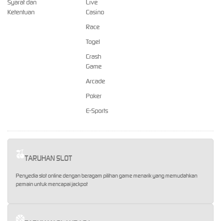
Syarat dan
Live
Ketentuan
Casino
Race
Togel
Crash
Game
Arcade
Poker
E-Sports
TARUHAN SLOT
Penyedia slot online dengan beragam pilihan game menarik yang memudahkan
pemain untuk mencapai jackpot