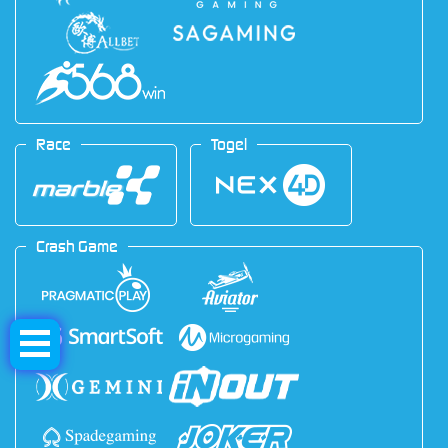
Race
Togel
Crash Game