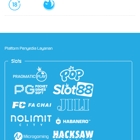
Platform Penyedia Layanan
Slots