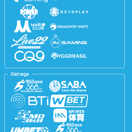
Olahraga